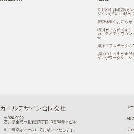
12月3日は国際障が
ザインがYahoo動
夏季休業のお知らせ
特別展「古代メキシ
カ、テオティワカン
売！
海洋プラスチックの
横浜の中高生が金沢
インがワークショッ
ホー
カエルデザイン合同会社
〒920-0022
ABO
石川県金沢市北安江3丁目10番30号幸ビル
※ご連絡はメールにてお願いいたします。
STO