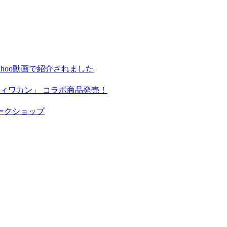
hoo動画で紹介されました
ィワカン」 コラボ商品発売！
ークショップ