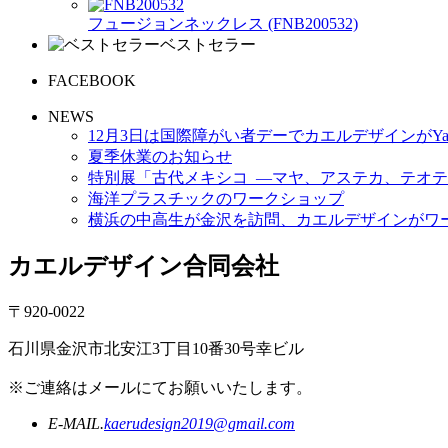
フュージョンネックレス (FNB200532)
ベストセラー
FACEBOOK
NEWS
12月3日は国際障がい者デーでカエルデザインがYa
夏季休業のお知らせ
特別展「古代メキシコ ―マヤ、アステカ、テオテ
海洋プラスチックのワークショップ
横浜の中高生が金沢を訪問、カエルデザインがワ
カエルデザイン合同会社
〒920-0022
石川県金沢市北安江3丁目10番30号幸ビル
※ご連絡はメールにてお願いいたします。
E-MAIL.
kaerudesign2019@gmail.com