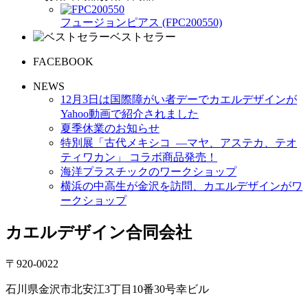
フュージョンピアス (FPC200550)
ベストセラー
FACEBOOK
NEWS
12月3日は国際障がい者デーでカエルデザインが
Yahoo動画で紹介されました
夏季休業のお知らせ
特別展「古代メキシコ ―マヤ、アステカ、テオ
ティワカン」 コラボ商品発売！
海洋プラスチックのワークショップ
横浜の中高生が金沢を訪問、カエルデザインがワ
ークショップ
カエルデザイン合同会社
〒920-0022
石川県金沢市北安江3丁目10番30号幸ビル