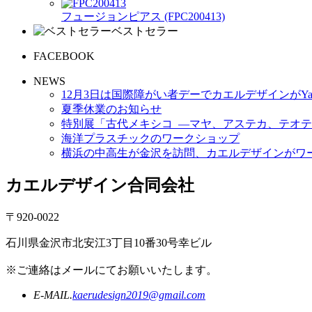
フュージョンピアス (FPC200413)
ベストセラー
FACEBOOK
NEWS
12月3日は国際障がい者デーでカエルデザインがYa
夏季休業のお知らせ
特別展「古代メキシコ ―マヤ、アステカ、テオテ
海洋プラスチックのワークショップ
横浜の中高生が金沢を訪問、カエルデザインがワ
カエルデザイン合同会社
〒920-0022
石川県金沢市北安江3丁目10番30号幸ビル
※ご連絡はメールにてお願いいたします。
E-MAIL.
kaerudesign2019@gmail.com