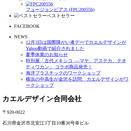
フュージョンピアス (FPC200556)
ベストセラー
FACEBOOK
NEWS
12月3日は国際障がい者デーでカエルデザインが
Yahoo動画で紹介されました
夏季休業のお知らせ
特別展「古代メキシコ ―マヤ、アステカ、テオ
ティワカン」 コラボ商品発売！
海洋プラスチックのワークショップ
横浜の中高生が金沢を訪問、カエルデザインがワ
ークショップ
カエルデザイン合同会社
〒920-0022
石川県金沢市北安江3丁目10番30号幸ビル