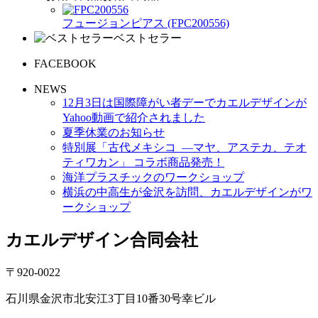
フュージョンピアス (FPC200556)
ベストセラー
FACEBOOK
NEWS
12月3日は国際障がい者デーでカエルデザインが
Yahoo動画で紹介されました
夏季休業のお知らせ
特別展「古代メキシコ ―マヤ、アステカ、テオ
ティワカン」 コラボ商品発売！
海洋プラスチックのワークショップ
横浜の中高生が金沢を訪問、カエルデザインがワ
ークショップ
カエルデザイン合同会社
〒920-0022
石川県金沢市北安江3丁目10番30号幸ビル