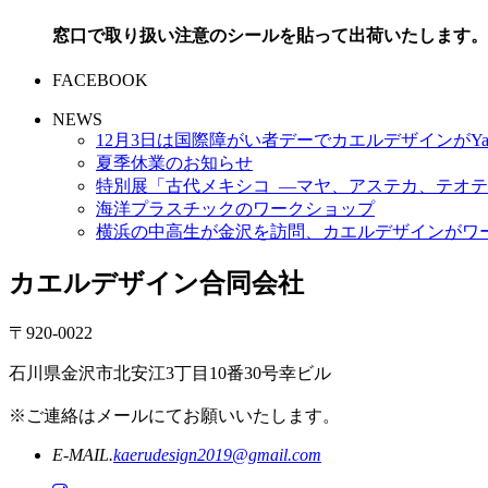
窓口で取り扱い注意のシールを貼って出荷いたします。
FACEBOOK
NEWS
12月3日は国際障がい者デーでカエルデザインがYa
夏季休業のお知らせ
特別展「古代メキシコ ―マヤ、アステカ、テオテ
海洋プラスチックのワークショップ
横浜の中高生が金沢を訪問、カエルデザインがワ
カエルデザイン合同会社
〒920-0022
石川県金沢市北安江3丁目10番30号幸ビル
※ご連絡はメールにてお願いいたします。
E-MAIL.
kaerudesign2019@gmail.com