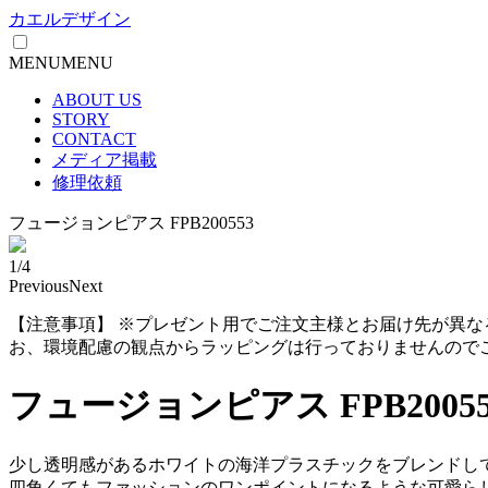
カエルデザイン
MENU
MENU
ABOUT US
STORY
CONTACT
メディア掲載
修理依頼
フュージョンピアス FPB200553
1/4
Previous
Next
【注意事項】
※プレゼント用でご注文主様とお届け先が異な
お、環境配慮の観点からラッピングは行っておりませんので
フュージョンピアス FPB20055
少し透明感があるホワイトの海洋プラスチックをブレンドし
四角くてもファッションのワンポイントになるような可愛ら