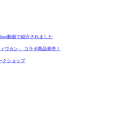
hoo動画で紹介されました
ィワカン」 コラボ商品発売！
ークショップ