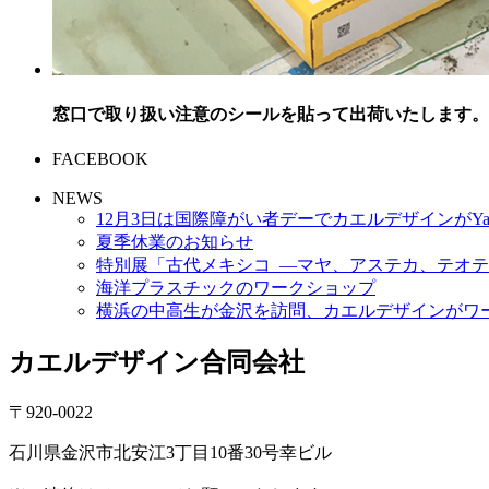
窓口で取り扱い注意のシールを貼って出荷いたします。
FACEBOOK
NEWS
12月3日は国際障がい者デーでカエルデザインがYa
夏季休業のお知らせ
特別展「古代メキシコ ―マヤ、アステカ、テオテ
海洋プラスチックのワークショップ
横浜の中高生が金沢を訪問、カエルデザインがワ
カエルデザイン合同会社
〒920-0022
石川県金沢市北安江3丁目10番30号幸ビル