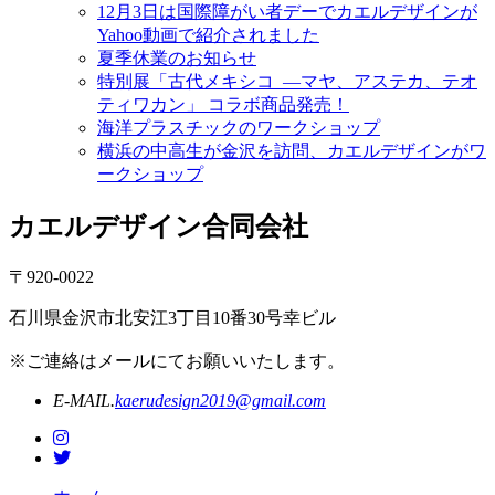
12月3日は国際障がい者デーでカエルデザインが
Yahoo動画で紹介されました
夏季休業のお知らせ
特別展「古代メキシコ ―マヤ、アステカ、テオ
ティワカン」 コラボ商品発売！
海洋プラスチックのワークショップ
横浜の中高生が金沢を訪問、カエルデザインがワ
ークショップ
カエルデザイン合同会社
〒920-0022
石川県金沢市北安江3丁目10番30号幸ビル
※ご連絡はメールにてお願いいたします。
E-MAIL.
kaerudesign2019@gmail.com