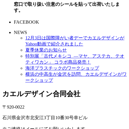
窓口で取り扱い注意のシールを貼って出荷いたしま
す。
FACEBOOK
NEWS
12月3日は国際障がい者デーでカエルデザインが
Yahoo動画で紹介されました
夏季休業のお知らせ
特別展「古代メキシコ ―マヤ、アステカ、テオ
ティワカン」 コラボ商品発売！
海洋プラスチックのワークショップ
横浜の中高生が金沢を訪問、カエルデザインがワ
ークショップ
カエルデザイン合同会社
〒920-0022
石川県金沢市北安江3丁目10番30号幸ビル
※ご連絡はメールにてお願いいたします。