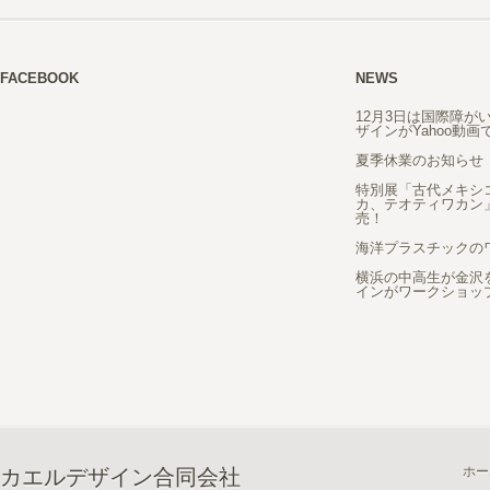
FACEBOOK
NEWS
12月3日は国際障が
ザインがYahoo動
夏季休業のお知らせ
特別展「古代メキシ
カ、テオティワカン
売！
海洋プラスチックの
横浜の中高生が金沢
インがワークショッ
ホー
カエルデザイン合同会社