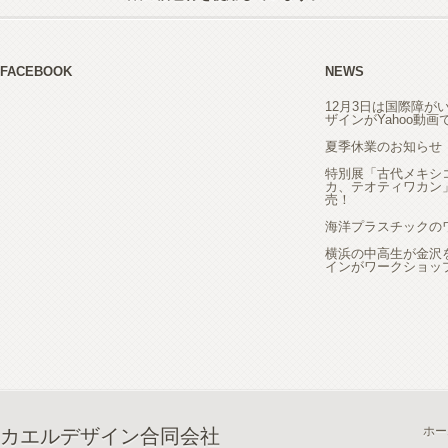
FACEBOOK
NEWS
12月3日は国際障が
ザインがYahoo動
夏季休業のお知らせ
特別展「古代メキシ
カ、テオティワカン
売！
海洋プラスチックの
横浜の中高生が金沢
インがワークショッ
ホー
カエルデザイン合同会社