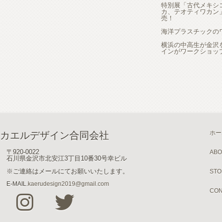
特別展「古代メキシ
カ、テオティワカン
売！
海洋プラスチックの
横浜の中高生が金沢
インがワークショッ
ホー
カエルデザイン合同会社
〒920-0022
ABO
石川県金沢市北安江3丁目10番30号幸ビル
※ご連絡はメールにてお願いいたします。
STO
E-MAIL.
kaerudesign2019@gmail.com
CON