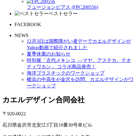
フュージョンピアス (FPC200556)
ベストセラー
FACEBOOK
NEWS
12月3日は国際障がい者デーでカエルデザインが
Yahoo動画で紹介されました
夏季休業のお知らせ
特別展「古代メキシコ ―マヤ、アステカ、テオ
ティワカン」 コラボ商品発売！
海洋プラスチックのワークショップ
横浜の中高生が金沢を訪問、カエルデザインがワ
ークショップ
カエルデザイン合同会社
〒920-0022
石川県金沢市北安江3丁目10番30号幸ビル