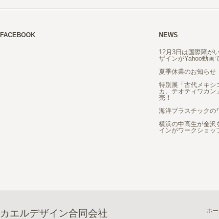
FACEBOOK
NEWS
12月3日は国際障が
ザインがYahoo動
夏季休業のお知らせ
特別展「古代メキシ
カ、テオティワカン
売！
海洋プラスチックの
横浜の中高生が金沢
インがワークショッ
ホー
カエルデザイン合同会社