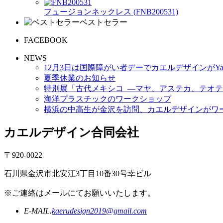
フュージョンネックレス (FNB200531)
ベストセラー
FACEBOOK
NEWS
12月3日は国際障がい者デーでカエルデザインがYa
夏季休業のお知らせ
特別展「古代メキシコ ―マヤ、アステカ、テオテ
海洋プラスチックのワークショップ
横浜の中高生が金沢を訪問、カエルデザインがワ
カエルデザイン合同会社
〒920-0022
石川県金沢市北安江3丁目10番30号幸ビル
※ご連絡はメールにてお願いいたします。
E-MAIL.
kaerudesign2019@gmail.com