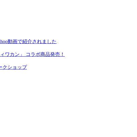
hoo動画で紹介されました
ィワカン」 コラボ商品発売！
ークショップ