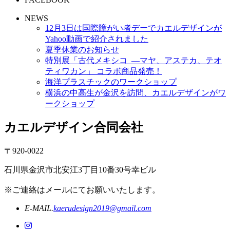
NEWS
12月3日は国際障がい者デーでカエルデザインが
Yahoo動画で紹介されました
夏季休業のお知らせ
特別展「古代メキシコ ―マヤ、アステカ、テオ
ティワカン」 コラボ商品発売！
海洋プラスチックのワークショップ
横浜の中高生が金沢を訪問、カエルデザインがワ
ークショップ
カエルデザイン合同会社
〒920-0022
石川県金沢市北安江3丁目10番30号幸ビル
※ご連絡はメールにてお願いいたします。
E-MAIL.
kaerudesign2019@gmail.com