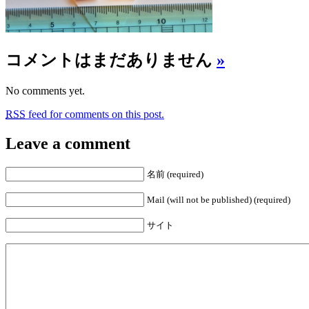
コメントはまだありません
»
No comments yet.
RSS
feed for comments on this post.
Leave a comment
名前 (required)
Mail (will not be published) (required)
サイト