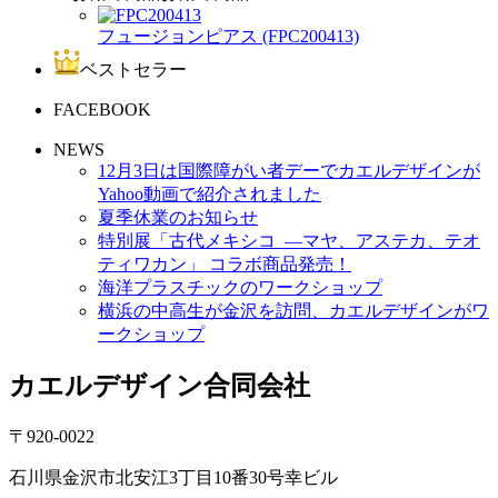
フュージョンピアス (FPC200413)
ベストセラー
FACEBOOK
NEWS
12月3日は国際障がい者デーでカエルデザインが
Yahoo動画で紹介されました
夏季休業のお知らせ
特別展「古代メキシコ ―マヤ、アステカ、テオ
ティワカン」 コラボ商品発売！
海洋プラスチックのワークショップ
横浜の中高生が金沢を訪問、カエルデザインがワ
ークショップ
カエルデザイン合同会社
〒920-0022
石川県金沢市北安江3丁目10番30号幸ビル