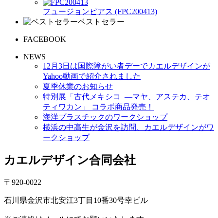
フュージョンピアス (FPC200413)
ベストセラー
FACEBOOK
NEWS
12月3日は国際障がい者デーでカエルデザインが
Yahoo動画で紹介されました
夏季休業のお知らせ
特別展「古代メキシコ ―マヤ、アステカ、テオ
ティワカン」 コラボ商品発売！
海洋プラスチックのワークショップ
横浜の中高生が金沢を訪問、カエルデザインがワ
ークショップ
カエルデザイン合同会社
〒920-0022
石川県金沢市北安江3丁目10番30号幸ビル