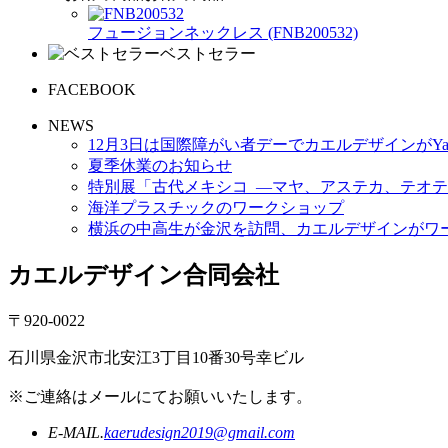
フュージョンネックレス (FNB200532)
ベストセラー
FACEBOOK
NEWS
12月3日は国際障がい者デーでカエルデザインがYa
夏季休業のお知らせ
特別展「古代メキシコ ―マヤ、アステカ、テオテ
海洋プラスチックのワークショップ
横浜の中高生が金沢を訪問、カエルデザインがワ
カエルデザイン合同会社
〒920-0022
石川県金沢市北安江3丁目10番30号幸ビル
※ご連絡はメールにてお願いいたします。
E-MAIL.
kaerudesign2019@gmail.com