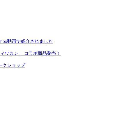
hoo動画で紹介されました
ィワカン」 コラボ商品発売！
ークショップ