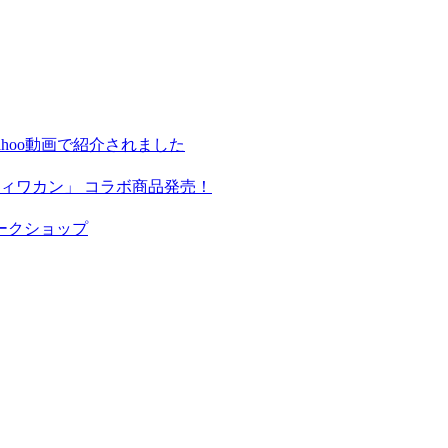
hoo動画で紹介されました
ィワカン」 コラボ商品発売！
ークショップ