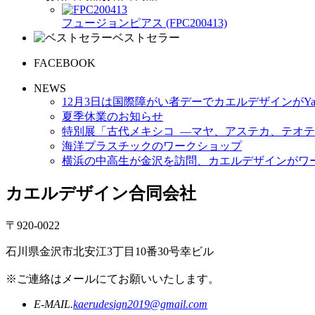
フュージョンピアス (FPC200413)
ベストセラー
FACEBOOK
NEWS
12月3日は国際障がい者デーでカエルデザインがYa
夏季休業のお知らせ
特別展「古代メキシコ ―マヤ、アステカ、テオテ
海洋プラスチックのワークショップ
横浜の中高生が金沢を訪問、カエルデザインがワ
カエルデザイン合同会社
〒920-0022
石川県金沢市北安江3丁目10番30号幸ビル
※ご連絡はメールにてお願いいたします。
E-MAIL.
kaerudesign2019@gmail.com