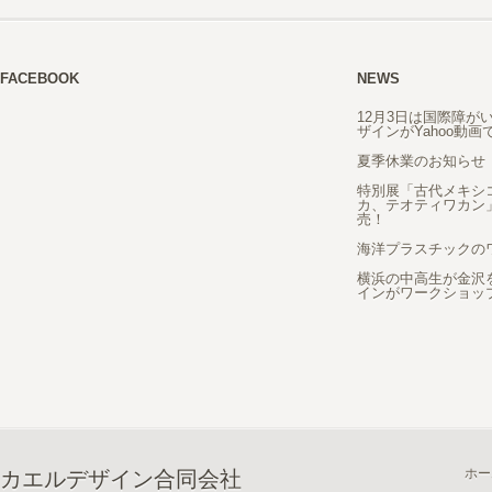
FACEBOOK
NEWS
12月3日は国際障が
ザインがYahoo動
夏季休業のお知らせ
特別展「古代メキシ
カ、テオティワカン
売！
海洋プラスチックの
横浜の中高生が金沢
インがワークショッ
ホー
カエルデザイン合同会社