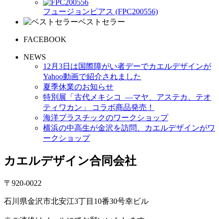
フュージョンピアス (FPC200556)
ベストセラー
FACEBOOK
NEWS
12月3日は国際障がい者デーでカエルデザインが
Yahoo動画で紹介されました
夏季休業のお知らせ
特別展「古代メキシコ ―マヤ、アステカ、テオ
ティワカン」 コラボ商品発売！
海洋プラスチックのワークショップ
横浜の中高生が金沢を訪問、カエルデザインがワ
ークショップ
カエルデザイン合同会社
〒920-0022
石川県金沢市北安江3丁目10番30号幸ビル