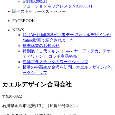
フュージョンネックレス (FNB200531)
ベストセラー
FACEBOOK
NEWS
12月3日は国際障がい者デーでカエルデザインが
Yahoo動画で紹介されました
夏季休業のお知らせ
特別展「古代メキシコ ―マヤ、アステカ、テオ
ティワカン」 コラボ商品発売！
海洋プラスチックのワークショップ
横浜の中高生が金沢を訪問、カエルデザインがワ
ークショップ
カエルデザイン合同会社
〒920-0022
石川県金沢市北安江3丁目10番30号幸ビル