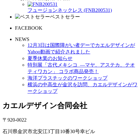
フュージョンネックレス (FNB200531)
ベストセラー
FACEBOOK
NEWS
12月3日は国際障がい者デーでカエルデザインが
Yahoo動画で紹介されました
夏季休業のお知らせ
特別展「古代メキシコ ―マヤ、アステカ、テオ
ティワカン」 コラボ商品発売！
海洋プラスチックのワークショップ
横浜の中高生が金沢を訪問、カエルデザインがワ
ークショップ
カエルデザイン合同会社
〒920-0022
石川県金沢市北安江3丁目10番30号幸ビル