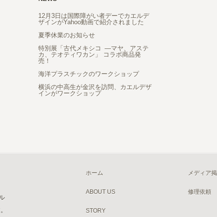
12月3日は国際障がい者デーでカエルデ
ザインがYahoo動画で紹介されました
夏季休業のお知らせ
特別展「古代メキシコ ―マヤ、アステ
カ、テオティワカン」 コラボ商品発
売！
海洋プラスチックのワークショップ
横浜の中高生が金沢を訪問、カエルデザ
インがワークショップ
ホーム
メディア掲
ABOUT US
修理依頼
ル
す。
STORY