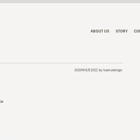
ABOUT US
STORY
CO
2020年8月20日
by kaerudesign
»