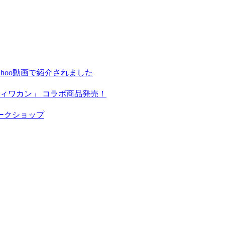
hoo動画で紹介されました
ィワカン」 コラボ商品発売！
ークショップ