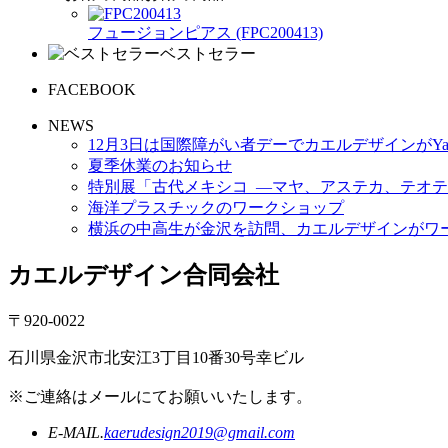
フュージョンピアス (FPC200413)
ベストセラー
FACEBOOK
NEWS
12月3日は国際障がい者デーでカエルデザインがYa
夏季休業のお知らせ
特別展「古代メキシコ ―マヤ、アステカ、テオテ
海洋プラスチックのワークショップ
横浜の中高生が金沢を訪問、カエルデザインがワ
カエルデザイン合同会社
〒920-0022
石川県金沢市北安江3丁目10番30号幸ビル
※ご連絡はメールにてお願いいたします。
E-MAIL.
kaerudesign2019@gmail.com