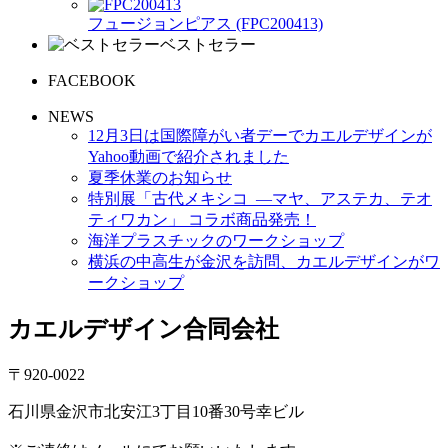
フュージョンピアス (FPC200413)
ベストセラー
FACEBOOK
NEWS
12月3日は国際障がい者デーでカエルデザインが
Yahoo動画で紹介されました
夏季休業のお知らせ
特別展「古代メキシコ ―マヤ、アステカ、テオ
ティワカン」 コラボ商品発売！
海洋プラスチックのワークショップ
横浜の中高生が金沢を訪問、カエルデザインがワ
ークショップ
カエルデザイン合同会社
〒920-0022
石川県金沢市北安江3丁目10番30号幸ビル