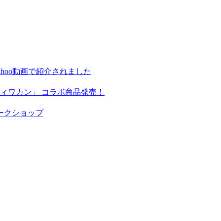
hoo動画で紹介されました
ィワカン」 コラボ商品発売！
ークショップ