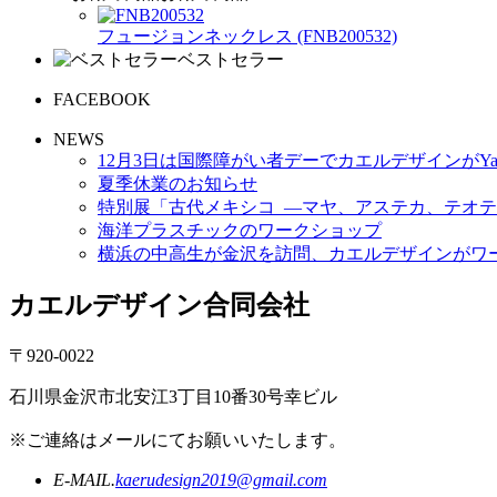
フュージョンネックレス (FNB200532)
ベストセラー
FACEBOOK
NEWS
12月3日は国際障がい者デーでカエルデザインがYa
夏季休業のお知らせ
特別展「古代メキシコ ―マヤ、アステカ、テオテ
海洋プラスチックのワークショップ
横浜の中高生が金沢を訪問、カエルデザインがワ
カエルデザイン合同会社
〒920-0022
石川県金沢市北安江3丁目10番30号幸ビル
※ご連絡はメールにてお願いいたします。
E-MAIL.
kaerudesign2019@gmail.com