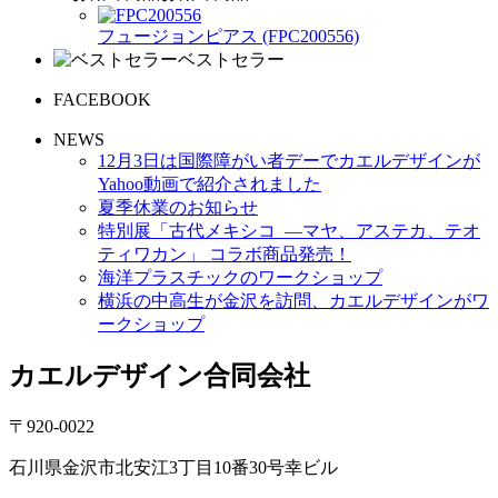
フュージョンピアス (FPC200556)
ベストセラー
FACEBOOK
NEWS
12月3日は国際障がい者デーでカエルデザインが
Yahoo動画で紹介されました
夏季休業のお知らせ
特別展「古代メキシコ ―マヤ、アステカ、テオ
ティワカン」 コラボ商品発売！
海洋プラスチックのワークショップ
横浜の中高生が金沢を訪問、カエルデザインがワ
ークショップ
カエルデザイン合同会社
〒920-0022
石川県金沢市北安江3丁目10番30号幸ビル