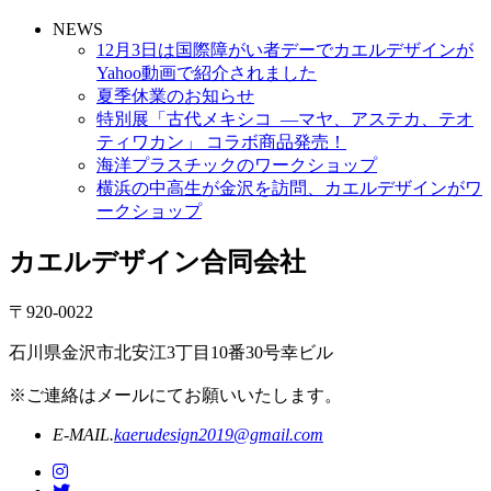
NEWS
12月3日は国際障がい者デーでカエルデザインが
Yahoo動画で紹介されました
夏季休業のお知らせ
特別展「古代メキシコ ―マヤ、アステカ、テオ
ティワカン」 コラボ商品発売！
海洋プラスチックのワークショップ
横浜の中高生が金沢を訪問、カエルデザインがワ
ークショップ
カエルデザイン合同会社
〒920-0022
石川県金沢市北安江3丁目10番30号幸ビル
※ご連絡はメールにてお願いいたします。
E-MAIL.
kaerudesign2019@gmail.com