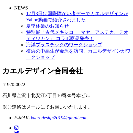
NEWS
12月3日は国際障がい者デーでカエルデザインが
Yahoo動画で紹介されました
夏季休業のお知らせ
特別展「古代メキシコ ―マヤ、アステカ、テオ
ティワカン」 コラボ商品発売！
海洋プラスチックのワークショップ
横浜の中高生が金沢を訪問、カエルデザインがワ
ークショップ
カエルデザイン合同会社
〒920-0022
石川県金沢市北安江3丁目10番30号幸ビル
※ご連絡はメールにてお願いいたします。
E-MAIL.
kaerudesign2019@gmail.com