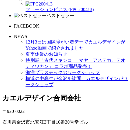
フュージョンピアス (FPC200413)
ベストセラー
FACEBOOK
NEWS
12月3日は国際障がい者デーでカエルデザインが
Yahoo動画で紹介されました
夏季休業のお知らせ
特別展「古代メキシコ ―マヤ、アステカ、テオ
ティワカン」 コラボ商品発売！
海洋プラスチックのワークショップ
横浜の中高生が金沢を訪問、カエルデザインがワ
ークショップ
カエルデザイン合同会社
〒920-0022
石川県金沢市北安江3丁目10番30号幸ビル