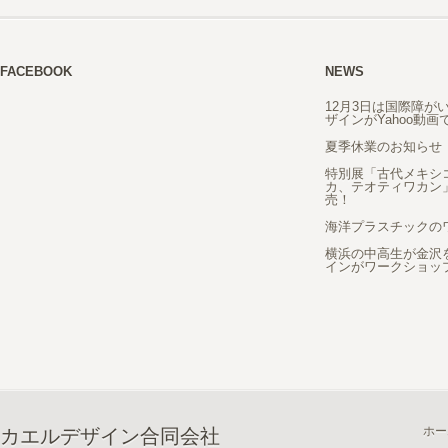
FACEBOOK
NEWS
12月3日は国際障が
ザインがYahoo動
夏季休業のお知らせ
特別展「古代メキシ
カ、テオティワカン
売！
海洋プラスチックの
横浜の中高生が金沢
インがワークショッ
ホー
カエルデザイン合同会社