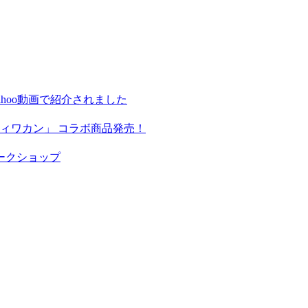
hoo動画で紹介されました
ィワカン」 コラボ商品発売！
ークショップ