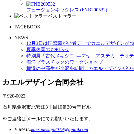
フュージョンネックレス (FNB200532)
ベストセラー
FACEBOOK
NEWS
12月3日は国際障がい者デーでカエルデザインがYa
夏季休業のお知らせ
特別展「古代メキシコ ―マヤ、アステカ、テオテ
海洋プラスチックのワークショップ
横浜の中高生が金沢を訪問、カエルデザインがワ
カエルデザイン合同会社
〒920-0022
石川県金沢市北安江3丁目10番30号幸ビル
※ご連絡はメールにてお願いいたします。
E-MAIL.
kaerudesign2019@gmail.com