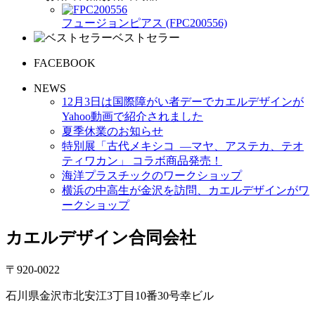
フュージョンピアス (FPC200556)
ベストセラー
FACEBOOK
NEWS
12月3日は国際障がい者デーでカエルデザインが
Yahoo動画で紹介されました
夏季休業のお知らせ
特別展「古代メキシコ ―マヤ、アステカ、テオ
ティワカン」 コラボ商品発売！
海洋プラスチックのワークショップ
横浜の中高生が金沢を訪問、カエルデザインがワ
ークショップ
カエルデザイン合同会社
〒920-0022
石川県金沢市北安江3丁目10番30号幸ビル