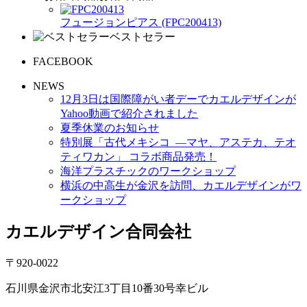
フュージョンピアス (FPC200413)
ベストセラー
FACEBOOK
NEWS
12月3日は国際障がい者デーでカエルデザインが
Yahoo動画で紹介されました
夏季休業のお知らせ
特別展「古代メキシコ ―マヤ、アステカ、テオ
ティワカン」 コラボ商品発売！
海洋プラスチックのワークショップ
横浜の中高生が金沢を訪問、カエルデザインがワ
ークショップ
カエルデザイン合同会社
〒920-0022
石川県金沢市北安江3丁目10番30号幸ビル