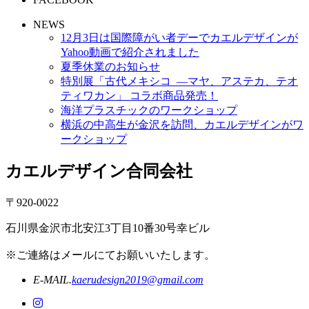
NEWS
12月3日は国際障がい者デーでカエルデザインが
Yahoo動画で紹介されました
夏季休業のお知らせ
特別展「古代メキシコ ―マヤ、アステカ、テオ
ティワカン」 コラボ商品発売！
海洋プラスチックのワークショップ
横浜の中高生が金沢を訪問、カエルデザインがワ
ークショップ
カエルデザイン合同会社
〒920-0022
石川県金沢市北安江3丁目10番30号幸ビル
※ご連絡はメールにてお願いいたします。
E-MAIL.
kaerudesign2019@gmail.com