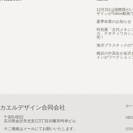
12月3日は国際障が
ザインがYahoo動
夏季休業のお知らせ
特別展「古代メキシ
カ、テオティワカン
売！
海洋プラスチックの
横浜の中高生が金沢
インがワークショッ
ホー
カエルデザイン合同会社
〒920-0022
ABO
石川県金沢市北安江3丁目10番30号幸ビル
※ご連絡はメールにてお願いいたします。
STO