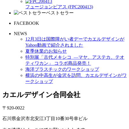
フュージョンピアス (FPC200413)
ベストセラー
FACEBOOK
NEWS
12月3日は国際障がい者デーでカエルデザインが
Yahoo動画で紹介されました
夏季休業のお知らせ
特別展「古代メキシコ ―マヤ、アステカ、テオ
ティワカン」 コラボ商品発売！
海洋プラスチックのワークショップ
横浜の中高生が金沢を訪問、カエルデザインがワ
ークショップ
カエルデザイン合同会社
〒920-0022
石川県金沢市北安江3丁目10番30号幸ビル