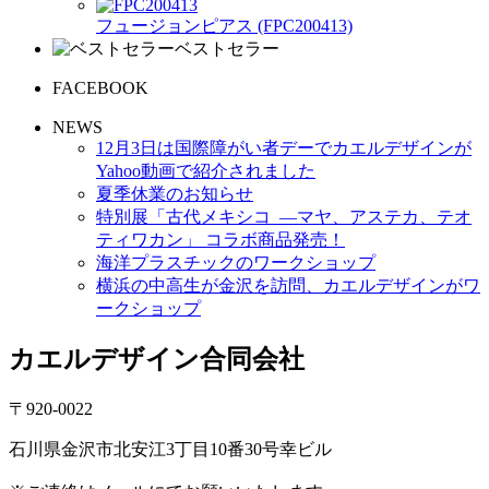
フュージョンピアス (FPC200413)
ベストセラー
FACEBOOK
NEWS
12月3日は国際障がい者デーでカエルデザインが
Yahoo動画で紹介されました
夏季休業のお知らせ
特別展「古代メキシコ ―マヤ、アステカ、テオ
ティワカン」 コラボ商品発売！
海洋プラスチックのワークショップ
横浜の中高生が金沢を訪問、カエルデザインがワ
ークショップ
カエルデザイン合同会社
〒920-0022
石川県金沢市北安江3丁目10番30号幸ビル