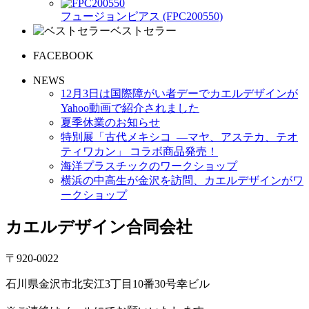
フュージョンピアス (FPC200550)
ベストセラー
FACEBOOK
NEWS
12月3日は国際障がい者デーでカエルデザインが
Yahoo動画で紹介されました
夏季休業のお知らせ
特別展「古代メキシコ ―マヤ、アステカ、テオ
ティワカン」 コラボ商品発売！
海洋プラスチックのワークショップ
横浜の中高生が金沢を訪問、カエルデザインがワ
ークショップ
カエルデザイン合同会社
〒920-0022
石川県金沢市北安江3丁目10番30号幸ビル