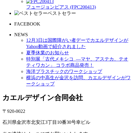
フュージョンピアス (FPC200413)
ベストセラー
FACEBOOK
NEWS
12月3日は国際障がい者デーでカエルデザインが
Yahoo動画で紹介されました
夏季休業のお知らせ
特別展「古代メキシコ ―マヤ、アステカ、テオ
ティワカン」 コラボ商品発売！
海洋プラスチックのワークショップ
横浜の中高生が金沢を訪問、カエルデザインがワ
ークショップ
カエルデザイン合同会社
〒920-0022
石川県金沢市北安江3丁目10番30号幸ビル