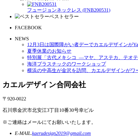
フュージョンネックレス (FNB200531)
ベストセラー
FACEBOOK
NEWS
12月3日は国際障がい者デーでカエルデザインがYa
夏季休業のお知らせ
特別展「古代メキシコ ―マヤ、アステカ、テオテ
海洋プラスチックのワークショップ
横浜の中高生が金沢を訪問、カエルデザインがワ
カエルデザイン合同会社
〒920-0022
石川県金沢市北安江3丁目10番30号幸ビル
※ご連絡はメールにてお願いいたします。
E-MAIL.
kaerudesign2019@gmail.com