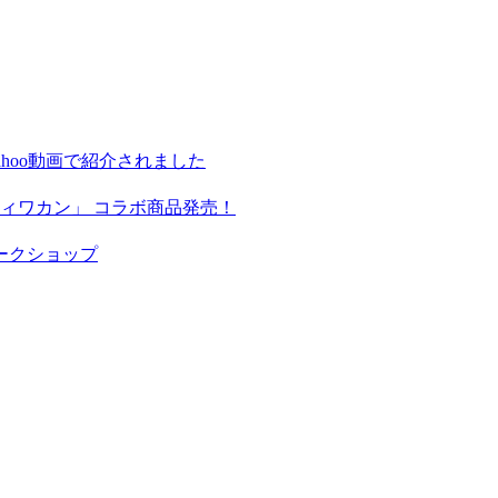
hoo動画で紹介されました
ィワカン」 コラボ商品発売！
ークショップ