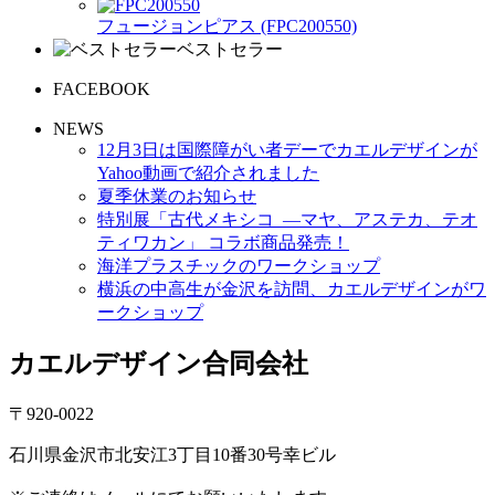
フュージョンピアス (FPC200550)
ベストセラー
FACEBOOK
NEWS
12月3日は国際障がい者デーでカエルデザインが
Yahoo動画で紹介されました
夏季休業のお知らせ
特別展「古代メキシコ ―マヤ、アステカ、テオ
ティワカン」 コラボ商品発売！
海洋プラスチックのワークショップ
横浜の中高生が金沢を訪問、カエルデザインがワ
ークショップ
カエルデザイン合同会社
〒920-0022
石川県金沢市北安江3丁目10番30号幸ビル