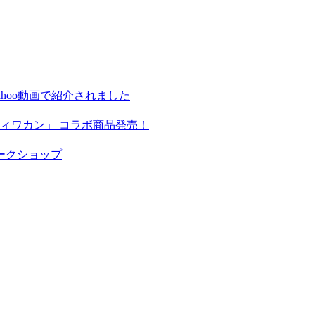
hoo動画で紹介されました
ィワカン」 コラボ商品発売！
ークショップ