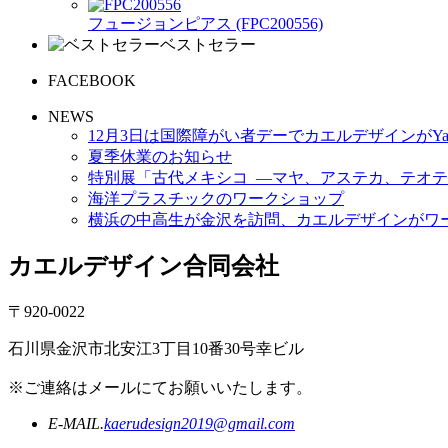
フュージョンピアス (FPC200556)
ベストセラー
FACEBOOK
NEWS
12月3日は国際障がい者デーでカエルデザインがYa
夏季休業のお知らせ
特別展「古代メキシコ ―マヤ、アステカ、テオテ
海洋プラスチックのワークショップ
横浜の中高生が金沢を訪問、カエルデザインがワ
カエルデザイン合同会社
〒920-0022
石川県金沢市北安江3丁目10番30号幸ビル
※ご連絡はメールにてお願いいたします。
E-MAIL.
kaerudesign2019@gmail.com