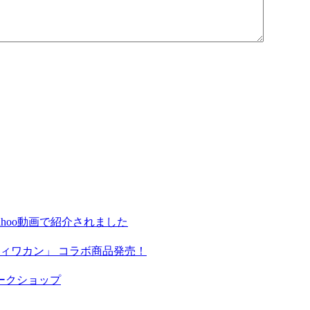
hoo動画で紹介されました
ィワカン」 コラボ商品発売！
ークショップ