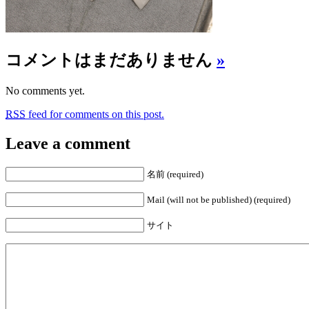
コメントはまだありません
»
No comments yet.
RSS
feed for comments on this post.
Leave a comment
名前 (required)
Mail (will not be published) (required)
サイト