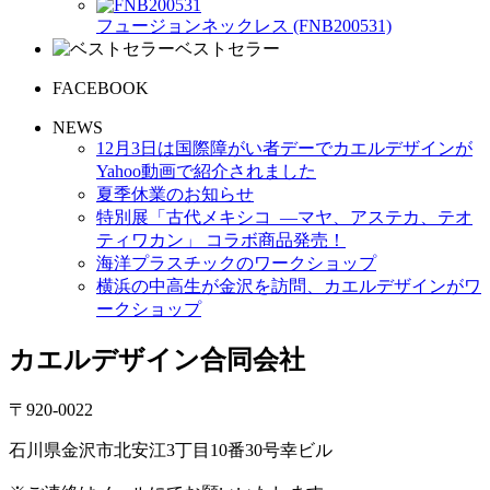
フュージョンネックレス (FNB200531)
ベストセラー
FACEBOOK
NEWS
12月3日は国際障がい者デーでカエルデザインが
Yahoo動画で紹介されました
夏季休業のお知らせ
特別展「古代メキシコ ―マヤ、アステカ、テオ
ティワカン」 コラボ商品発売！
海洋プラスチックのワークショップ
横浜の中高生が金沢を訪問、カエルデザインがワ
ークショップ
カエルデザイン合同会社
〒920-0022
石川県金沢市北安江3丁目10番30号幸ビル