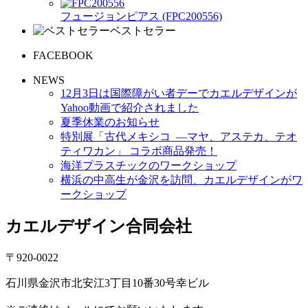
フュージョンピアス (FPC200556)
ベストセラー
FACEBOOK
NEWS
12月3日は国際障がい者デーでカエルデザインが
Yahoo動画で紹介されました
夏季休業のお知らせ
特別展「古代メキシコ ―マヤ、アステカ、テオ
ティワカン」 コラボ商品発売！
海洋プラスチックのワークショップ
横浜の中高生が金沢を訪問、カエルデザインがワ
ークショップ
カエルデザイン合同会社
〒920-0022
石川県金沢市北安江3丁目10番30号幸ビル